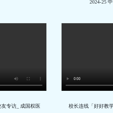
2024-
友专访_ 成国权医
校长连线「好好教学