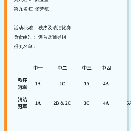
第九名4D 张芳毓
活动/比赛：秩序及清洁比赛
负责组别： 训育及辅导组
得奖名单：
中一
中二
中三
中四
秩序
1A
2C
3A
4A
冠军
清洁
1A
2B & 2C
3C
4A
5
冠军