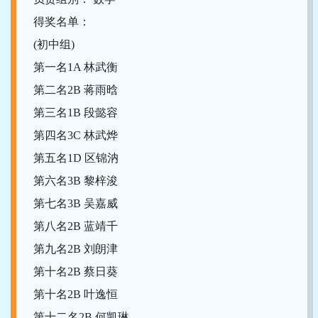
得奖名单：
(初中组)
第一名1A 林武衡
第二名2B 蒋雨晗
第三名1B 段懿容
第四名3C 林武烨
第五名1D 区锦汭
第六名3B 黎梓浚
第七名3B 吴嘉威
第八名2B 蓝靖千
第九名2B 刘朗津
第十名2B 蔡日葵
第十名2B 叶逸恒
第十二名2B 何凯琳