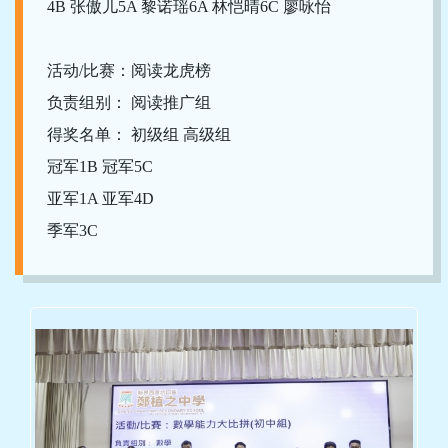
4B 张傲儿5A 黎诺瑶6A 林恺晴6C 廖咏怡
活动/比赛：阅读龙虎榜
负责组别： 阅读推广组
得奖名单： 初级组 高级组
冠军1B 冠军5C
亚军1A 亚军4D
季军3C