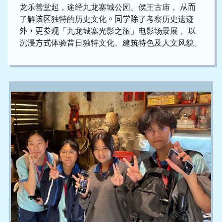
龙乐善堂起，途经九龙寨城公园、侯王古庙，
从而
了解
该区
独特的历史文化
。同学除了
考察历史遗迹
外，更参观
「九龙城寨光影之旅」电影场景展，
以
沉浸
方式
体验昔日独特文化、建筑特色及人文风貌。