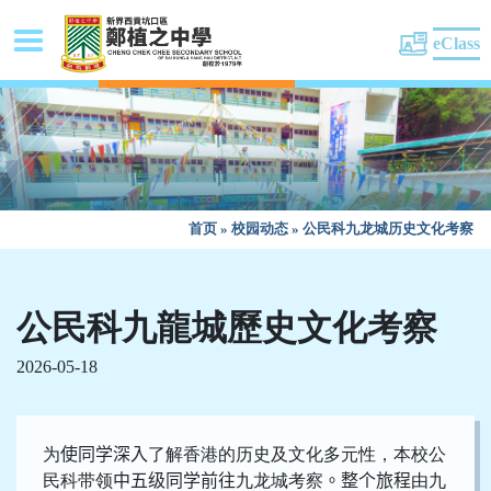
eClass
首页
»
校园动态
»
公民科九龙城历史文化考察
公民科九龍城歷史文化考察
2026-05-18
为
使
同学
深入
了解香港的历史及文化多元性，本校公
民科带领
中五级
同学
前往
九龙城考察
。整个旅程
由九